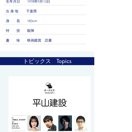
生年月日 1978年9月13日
出 身 地 千葉県
身 長 183cm
特 技 殺陣
趣 味 映画鑑賞 読書
トピックス Topics