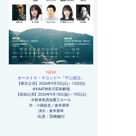
NEW
オーストラ・マコンドー​
『
平山建設』
【東京公演】2026年9月5日(土)～13日(日)
＠KAAT神奈川芸術劇場
【高知公演】2026年9月18日(金)～19日(土)
​＠新来島高知重工ホール
作：小路紘史／倉本朋幸
演出：倉本朋幸
出演：宮崎敏行