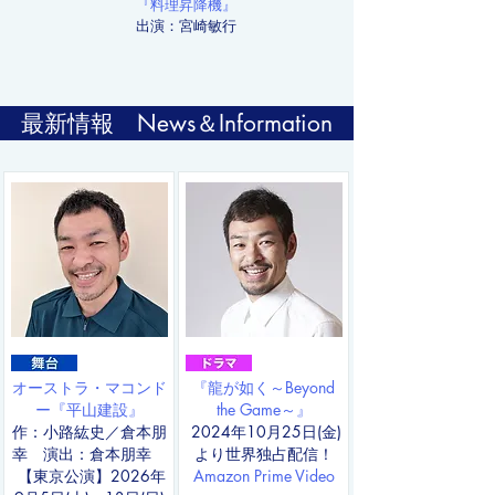
『料理昇降機』
出演：宮崎敏行
最新情報 News＆Information
オーストラ・マコンド
『龍が如く～Beyond
ー『平山建設』
the Game～』
作：小路紘史／倉本朋
2024年10月25日(金)
幸 演出：倉本朋幸
より世界独占配信！
【東京公演】2026年
​Amazon Prime Video