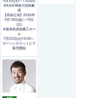
9月5日(土)～13日(日)
＠KAAT神奈川芸術劇
場
【高知公演】2026年
9月18日(金)～19日
(土)
​＠新来島高知重工ホー
ル
​7月25日(土)10:00～
ローソンチケット
にて
販売開始
『キングダム 大将軍