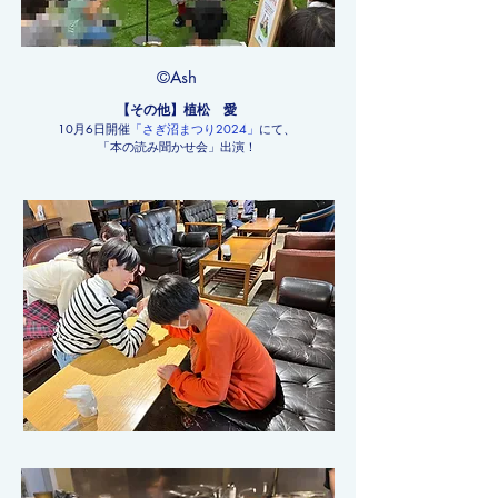
​©Ash
【その他】植松 愛
​10月6日開催
「さぎ沼まつり2024」
にて、
「​本の読み聞かせ会」出演！