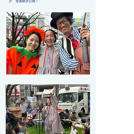
か
全国順次公開！
出身地 東京都
特 技 着付け
趣 味 キャンプ、絵画、茶道
資 格 介護ヘルパー2級