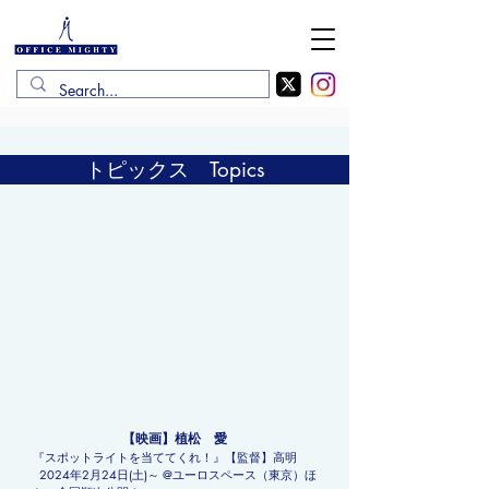
植松 愛
トピックス Topics
AI UEMATSU
【映画】植松 愛
『スポットライトを当ててくれ！』【監督】高明
2024年2月24日(土)～ @ユーロスペース（東京）ほ