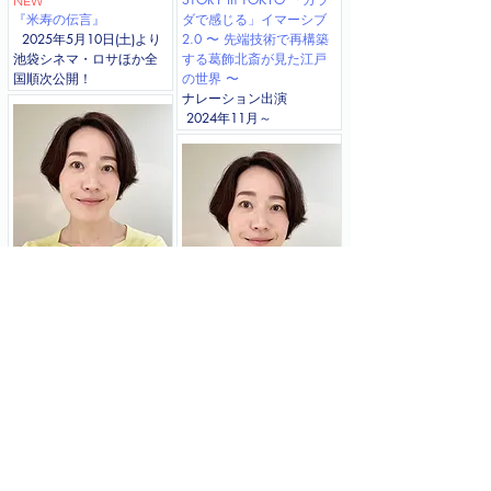
NEW
『米寿の伝言』
ダで感じる」イマーシブ
2025年5月10日(土)より
2.0 〜 先端技術で再構築
池袋シネマ・ロサほか全
する葛飾北斎が見た江戸
国順次公開！
の世界 〜
​ナレーション出演
2024年11月～
雪印メグミルク さける
チーズ「ごはん前のおや
つはまかせろ」篇
ヤマハ発動機「新しい私
2024年12月～
へ
会いに行こう。」篇
2024年3月～
​ナレーション出演