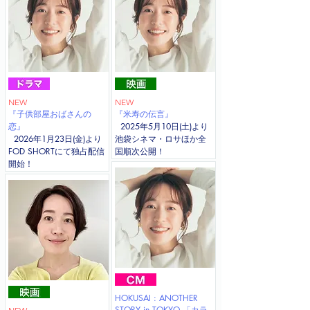
NEW
NEW
『子供部屋おばさんの
『米寿の伝言』
恋』
2025年5月10日(土)より
2026年1月23日(金)より
池袋シネマ・ロサほか全
FOD SHORTにて独占配信
国順次公開！
開始！
HOKUSAI : ANOTHER
STORY in TOKYO 「カラ