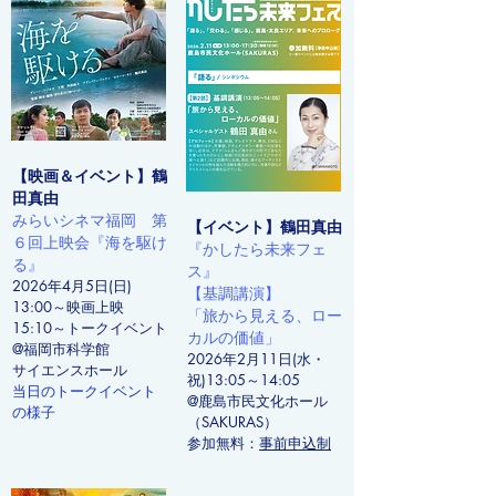
【映画＆イベント】鶴
田真由
みらいシネマ福岡 第
【イベント】鶴田真由
６回
上映会『海を駆け
『かしたら未来フェ
る』
ス』
2026年4月5日(日)
【基調講演】
13:00～映画上映
「旅から見える、ロー
15:10～トークイベント
カルの価値」
@福岡市科学館
2026年2月11日(水・
サイエンスホール
祝)13:05～14:05
当日のトークイベント
@鹿島市民文化ホール
の様子
（SAKURAS）
​参加無料：
事前申込制