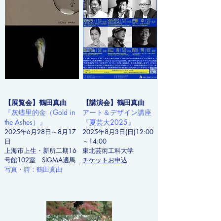
【展覧会】鶴田真由
【講演会】鶴田真由
『灰燼里的金（Gold in
アート＆デザイン講座
the Ashes）』
『夏芸大2025』
2025年6月28日～8月17
2025年8月3日(日)12:00
日
～14:00
上海市上生・新所二期16
東北芸術工科大学
号館102室 SIGMA適馬
​チケットお申込
​写真・詩：鶴田真由