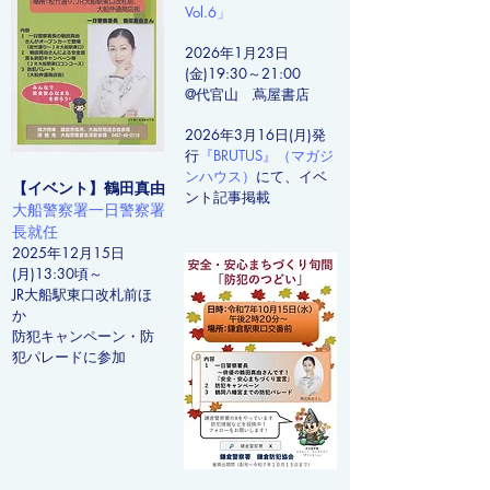
Vol.6」
2026年1月23日
(金)19:30～21:00
@代官山 蔦屋書店
2026年3月16日(月)発
行
『BRUTUS』（マガジ
ンハウス）
にて、イベ
【イベント】鶴田真由
ント記事掲載
大船警察署一日警察署
長就任
2025年12月15日
(月)13:30頃～
​JR大船駅東口改札前ほ
か
防犯キャンペーン・防
犯パレードに参加