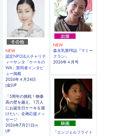
NEW
森永乳業PR誌『マミー
NEW
認定NPO法人チャリテ
クラン』
ィーサンタ「ケーキの
2026年４月号
WA」賛同者インタビ
ュー掲載
2026年４月24日
(金)UP​
「5周年の挑戦！物価
高の壁を越え、1万人
にお誕生日ケーキを届
けたい」企画
応援メッ
セージ
​2026年7月21日㈫
UP
『エンジェルフライト