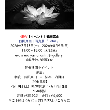
NEW
【イベント】鶴田真由
鶴田真由｜写真展 「Lotus」
2026年7月18日(土)～2026年8月9日(日)
11:00～18:00
（水曜定休）
​evam eva yamanashi 形 -gallery-​
山梨県中央市関原885
開催期間中イベント
「夢蓮」
朗読 鶴田真由 × 演奏 内田輝
【開催日程】
7月18日 (土) 18:30開演／7月19日 (日)
9:30開演
定員 :各回20名 金額 :￥6,600
※ご予約は 6月25日(木) 9:00より
こちら
に
て