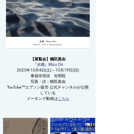
【展覧会】鶴田真由
『水織』Mizu Ori
2025年10月4日(土)～10月19日(日)
​東福寺塔頭 光明院
​写真・詩：鶴田真由
YouTube™エプソン販売 公式チャンネルが公開
している
メーキング動画は
こちら