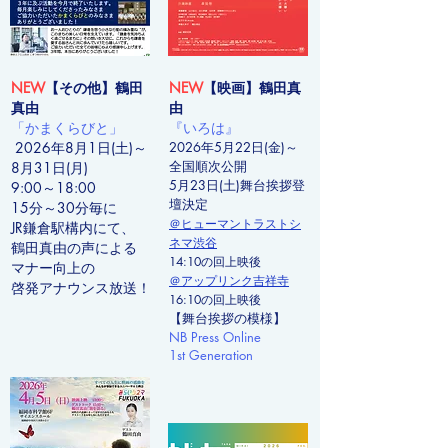
NEW
【その他】鶴田
NEW
【映画】鶴田真
真由
由
「かまくらびと」
『いろは』
2026年8月1日(土)～
2026年5月22日(金)～
全国順次公開
8月31日(月)
5月23日(土)舞台挨拶登
9:00～18:00
壇決定
15分～30分毎に
＠ヒューマントラストシ
JR鎌倉駅構内にて、
ネマ渋谷
鶴田真由の声による
14:10の回上映後
マナー向上の
＠アップリンク
吉祥寺
啓発
ア
ナウンス放送！
16:10の回上映後
【舞台挨拶の模様】
NB Press Online
1st Generation