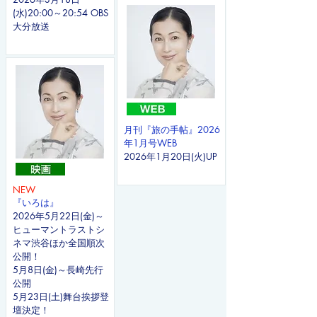
(水)20:00～20:54 OBS
大分放送
月刊『旅の手帖』2026
年1月号WEB
2026年1月20日(火)UP​
NEW
『いろは』
2026年5月22日(金)～
ヒューマントラストシ
ネマ渋谷ほか全国順次
公開！
5月8日(金)～長崎先行
公開
​5月23日(土)舞台挨拶登
壇決定！