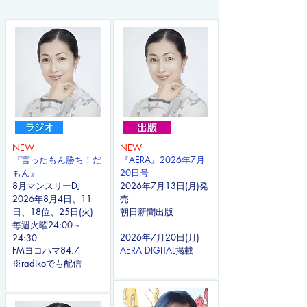
NEW
NEW
『言ったもん勝ち！だ
『AERA』2026年7月
もん
』
20日号
8月マンスリーDJ
2026年7月13日(月)発
2026年8月4日、11
売
日、18位、25日(火)
​朝日新聞出版
毎週火曜24:00～
2026年7月20日(月)
24:30
FMヨコハマ84.7
AERA DIGITAL
掲載
​※radikoでも配信