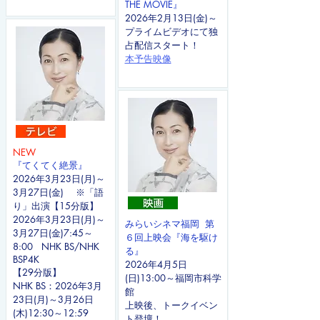
THE MOVIE』
2026年2月13日(金)～
プライムビデオにて独
占配信スタート！
本予告映像
NEW
『てくてく絶景』
2026年3月23日(月)～
3月27日(金) ※「語
り」出演【15分版】
2026年3月23日(月)～
みらいシネマ福岡 第
3月27日(金)7:45～
６回
上映会『海を駆け
8:00 NHK BS/NHK
る』
BSP4K
2026年4月5日
【29分版】
(日)13:00～福岡市科学
NHK BS：2026年3月
館
23日(月)～3月26日
上映後、トークイベン
(木)12:30～12:59
ト登壇！