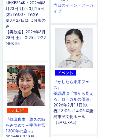
NHKBSP4K：2026年3
当日のイベントアーカ
月23日(月)～3月26日
イブ
(木)19:00～19:29
​※3月27日は15分版の
み
【再放送】2026年3月
28日(土) 0:25～2:22
NHK BS
『かしたら未来フェ
ス』
基調講演「旅から見え
る、
ローカルの価値」
2026年2月11日(水・
祝)13:05～14:05 @​鹿
島市民文化ホール
『鶴田真由 悠久の時
（SAKURAS）
をみつめて～宇佐神宮
1300年の旅～』
2026年3月18日