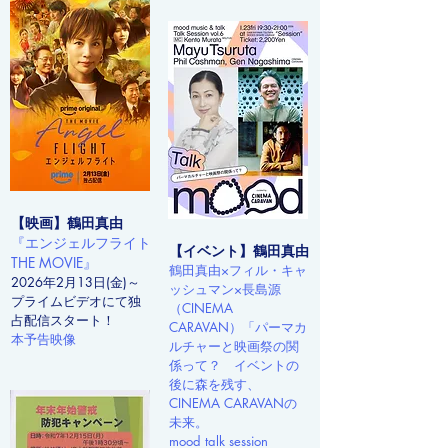
【映画】鶴田真由
『エンジェルフライト
【イベント】鶴田真由
THE MOVIE』
鶴田真由×フィル・キャ
2026年2月13日(金)～
ッシュマン×長島源
​​プライムビデオにて独
（CINEMA
占配信スタート！
CARAVAN）「パーマカ
本予告映像​
ルチャーと映画祭の関
係って？ イベントの
後に森を残す、
CINEMA CARAVANの
未来。
mood talk session