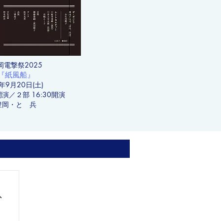
岡電撃祭2025
紙風船』
5年9月20日(土)
開演／２部 16:30開演
豊岡・とゞ兵