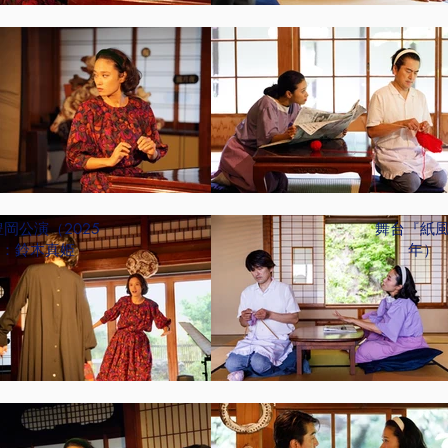
岡公演（2025
舞台『紙風
：鈴木真姫
年）