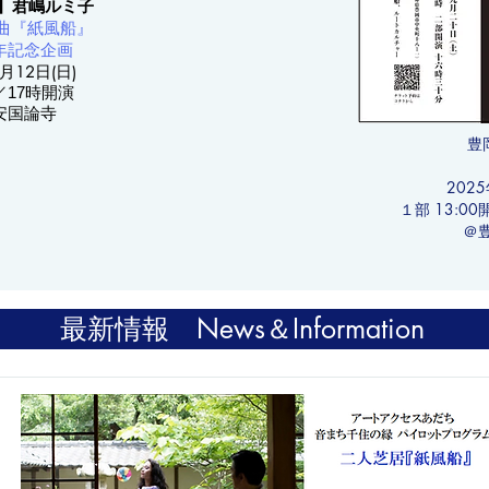
】君嶋ルミ子
曲『紙風船』
年記念企画
月12日(日)
／17時開演
安国論寺
豊
『
​202
１部 13:00
​＠
最新情報 News＆Information