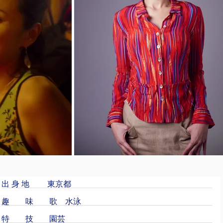
出 身 地 東京都
趣 味 歌 水泳
特 技 園芸