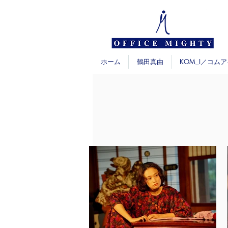
ホーム
鶴田真由
KOM_I／コムア