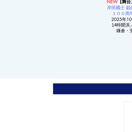
NEW
【舞台
岸田國士 戯
１００周
2025年10
14時開演
鎌倉・​