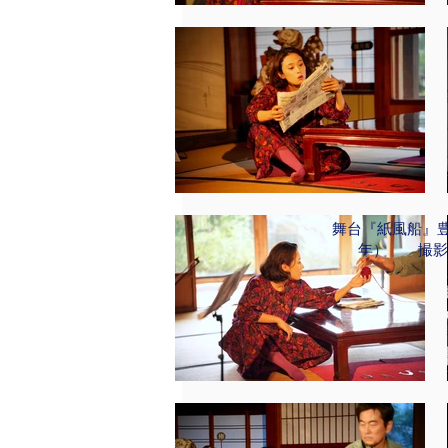
舞台『紙風船』豊
年） 撮影