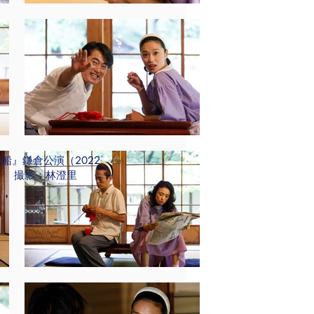
船』鎌倉公演（2022
 撮影：林澄里