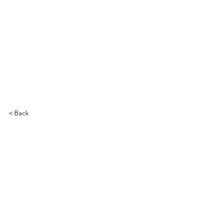
＜Back
う事を禁じます。
バシーポリシー