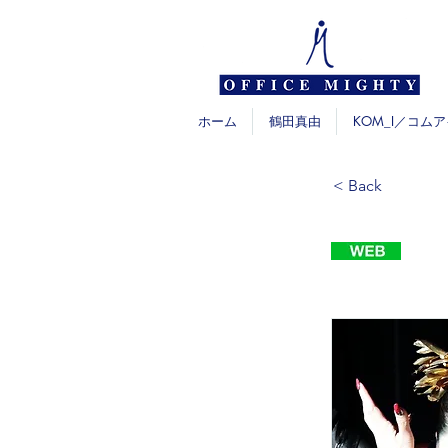
ホーム
鶴田真由
KOM_I／コムア
< Back