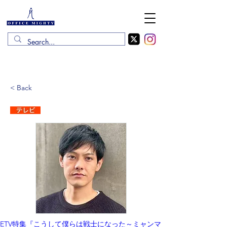
< Back
ETV特集『こうして僕らは戦士になった～ミャンマ