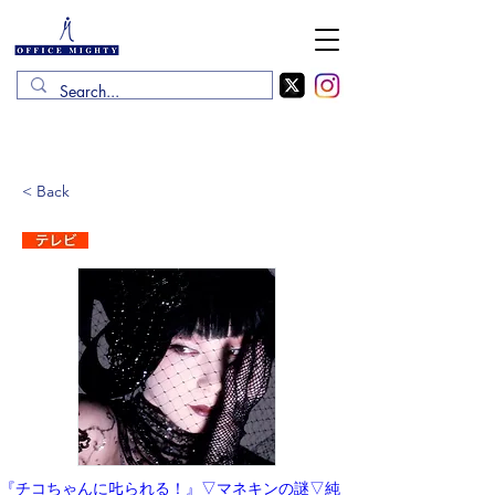
< Back
『チコちゃんに𠮟られる！』▽マネキンの謎▽純