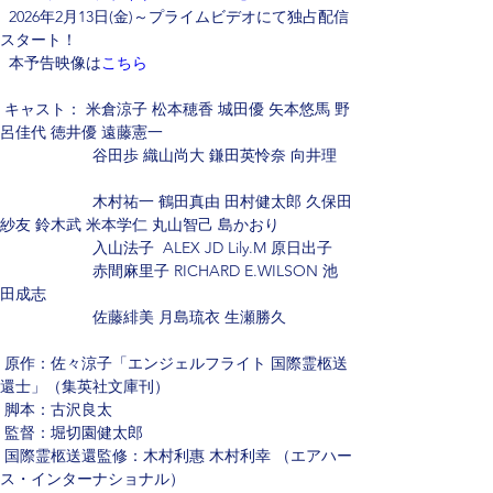
  2026年2月13日(金)～プライムビデオにて独占配信
スタート！
  本予告映像は
こちら
 キャスト： 米倉涼子 松本穂香 城田優 矢本悠馬 野
呂佳代 徳井優 遠藤憲一
                     谷田歩 織山尚大 鎌田英怜奈 向井理   
                     木村祐一 鶴田真由 田村健太郎 久保田
紗友 鈴木武 米本学仁 丸山智己 島かおり
                     入山法子  ALEX JD Lily.M 原日出子
                     赤間麻里子 RICHARD E.WILSON 池
田成志
                     佐藤緋美 月島琉衣 生瀬勝久
 原作：佐々涼子「エンジェルフライト 国際霊柩送
還士」（集英社文庫刊） 
 脚本：古沢良太 
 監督：堀切園健太郎 
 国際霊柩送還監修：木村利惠 木村利幸 （エアハー
ス・インターナショナル） 