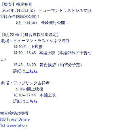
【監督】横尾初喜
  2026年5月22日(金)　ヒューマントラストシネマ渋
谷ほか全国順次公開！　
　     　  5月  8日(金)　長崎先行公開！
【5月23日(土)舞台挨拶登壇決定】
 劇場：ヒューマントラストシネマ渋谷
　　 　14:10の回上映後　　
　　　 14:10～15:45   本編上映（本編95分／予告な
し）
　　 　15:45～16:20　舞台挨拶（約35分予定）
　　 　詳細は
こちら
 劇場：アップリンク吉祥寺
            16:10の回上映後
　　 　16:10～17:44　本編上映
　 　　詳細は
こちら
舞台挨拶の模様
NB Press Online
1st Generation