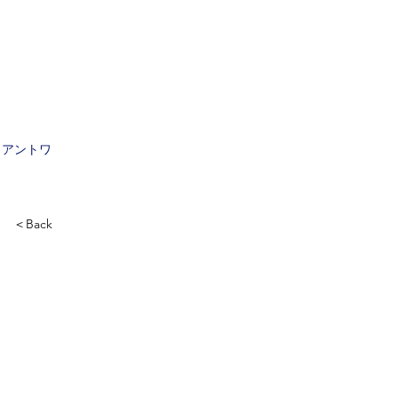
　アントワ
＜Back
う事を禁じます。
バシーポリシー