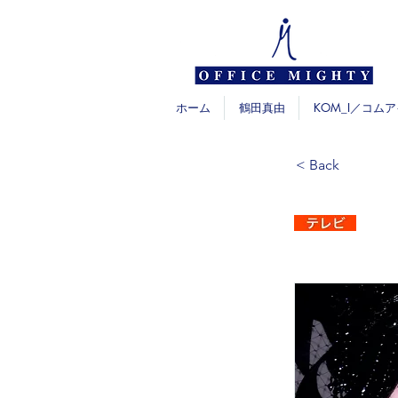
ホーム
鶴田真由
KOM_I／コムア
< Back